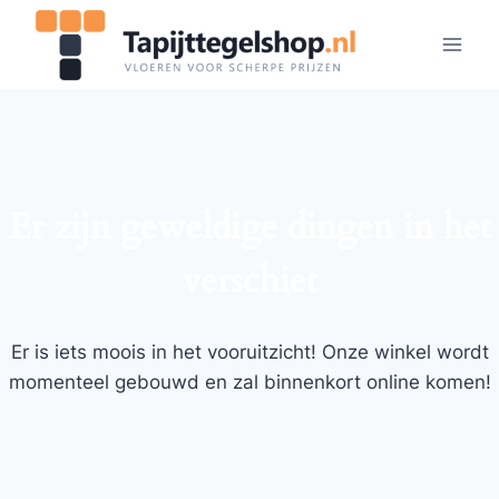
Doorgaan
naar
inhoud
Er zijn geweldige dingen in het
verschiet
Er is iets moois in het vooruitzicht! Onze winkel wordt
momenteel gebouwd en zal binnenkort online komen!