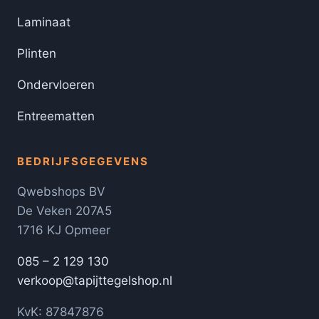
Laminaat
Plinten
Ondervloeren
Entreematten
BEDRIJFSGEGEVENS
Qwebshops BV
De Veken 207A5
1716 KJ Opmeer
085 – 2 129 130
verkoop@tapijttegelshop.nl
KvK: 87847876