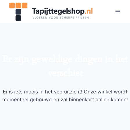
Doorgaan
naar
inhoud
Er zijn geweldige dingen in het
verschiet
Er is iets moois in het vooruitzicht! Onze winkel wordt
momenteel gebouwd en zal binnenkort online komen!