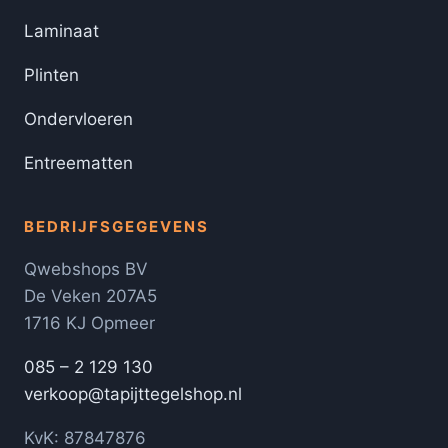
Laminaat
Plinten
Ondervloeren
Entreematten
BEDRIJFSGEGEVENS
Qwebshops BV
De Veken 207A5
1716 KJ Opmeer
085 – 2 129 130
verkoop@tapijttegelshop.nl
KvK: 87847876