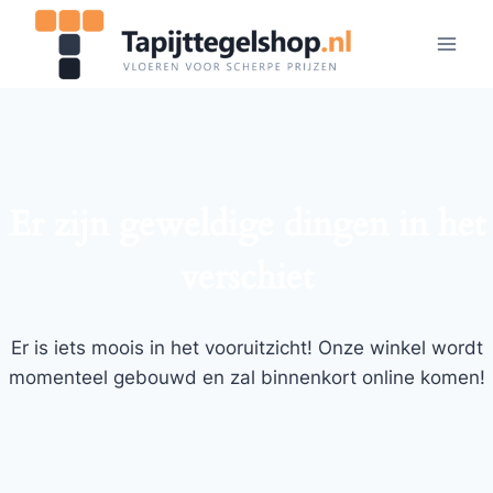
Doorgaan
naar
inhoud
Er zijn geweldige dingen in het
verschiet
Er is iets moois in het vooruitzicht! Onze winkel wordt
momenteel gebouwd en zal binnenkort online komen!