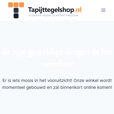
Doorgaan
naar
inhoud
Er zijn geweldige dingen in het
verschiet
Er is iets moois in het vooruitzicht! Onze winkel wordt
momenteel gebouwd en zal binnenkort online komen!