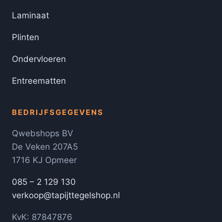
Laminaat
Plinten
Ondervloeren
Entreematten
BEDRIJFSGEGEVENS
Qwebshops BV
De Veken 207A5
1716 KJ Opmeer
085 – 2 129 130
verkoop@tapijttegelshop.nl
KvK: 87847876