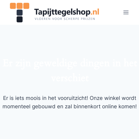
Doorgaan
naar
inhoud
Er zijn geweldige dingen in het
verschiet
Er is iets moois in het vooruitzicht! Onze winkel wordt
momenteel gebouwd en zal binnenkort online komen!