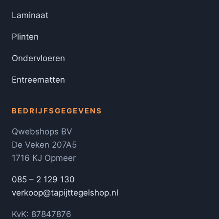
Laminaat
Plinten
Ondervloeren
Entreematten
BEDRIJFSGEGEVENS
Qwebshops BV
De Veken 207A5
1716 KJ Opmeer
085 – 2 129 130
verkoop@tapijttegelshop.nl
KvK: 87847876