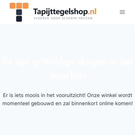
Doorgaan
naar
inhoud
Er zijn geweldige dingen in het
verschiet
Er is iets moois in het vooruitzicht! Onze winkel wordt
momenteel gebouwd en zal binnenkort online komen!