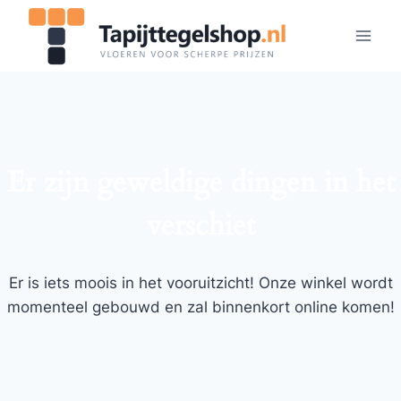
Doorgaan
naar
inhoud
Er zijn geweldige dingen in het
verschiet
Er is iets moois in het vooruitzicht! Onze winkel wordt
momenteel gebouwd en zal binnenkort online komen!