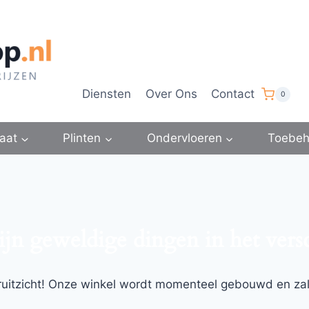
Diensten
Over Ons
Contact
0
aat
Plinten
Ondervloeren
Toebeh
ijn geweldige dingen in het vers
ooruitzicht! Onze winkel wordt momenteel gebouwd en za