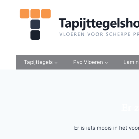
Doorgaan
naar
inhoud
Tapijttegels
Pvc Vloeren
Lamin
Er z
Er is iets moois in het v