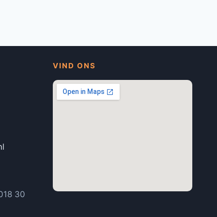
VIND ONS
nl
1
018 30