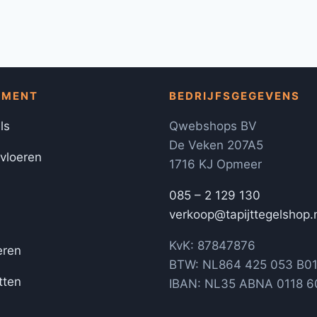
IMENT
BEDRIJFSGEGEVENS
ls
Qwebshops BV
De Veken 207A5
 vloeren
1716 KJ Opmeer
085 – 2 129 130
verkoop@tapijttegelshop.
KvK: 87847876
eren
BTW: NL864 425 053 B0
tten
IBAN: NL35 ABNA 0118 6