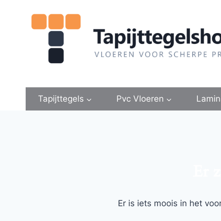
Doorgaan
naar
inhoud
Tapijttegels
Pvc Vloeren
Lamin
Er z
Er is iets moois in het v