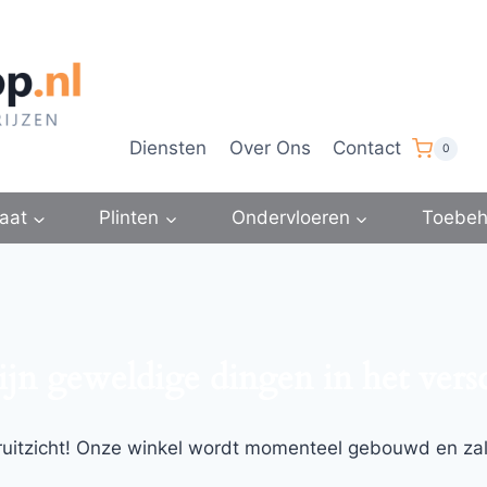
Diensten
Over Ons
Contact
0
aat
Plinten
Ondervloeren
Toebeh
ijn geweldige dingen in het vers
ooruitzicht! Onze winkel wordt momenteel gebouwd en za