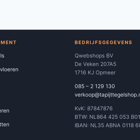
IMENT
BEDRIJFSGEGEVENS
ls
Qwebshops BV
De Veken 207A5
 vloeren
1716 KJ Opmeer
085 – 2 129 130
verkoop@tapijttegelshop.
KvK: 87847876
eren
BTW: NL864 425 053 B0
tten
IBAN: NL35 ABNA 0118 6