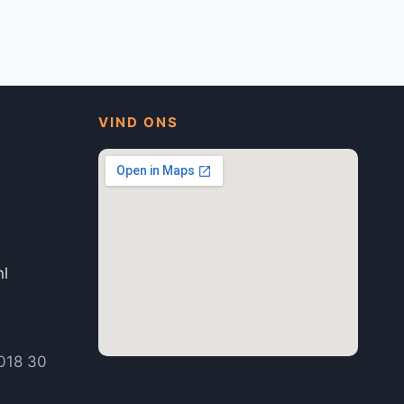
VIND ONS
nl
1
018 30