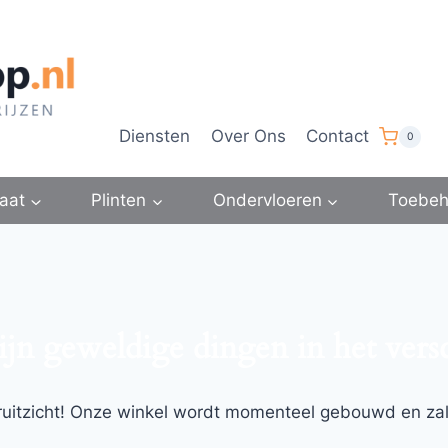
Diensten
Over Ons
Contact
0
aat
Plinten
Ondervloeren
Toebeh
ijn geweldige dingen in het vers
ooruitzicht! Onze winkel wordt momenteel gebouwd en za