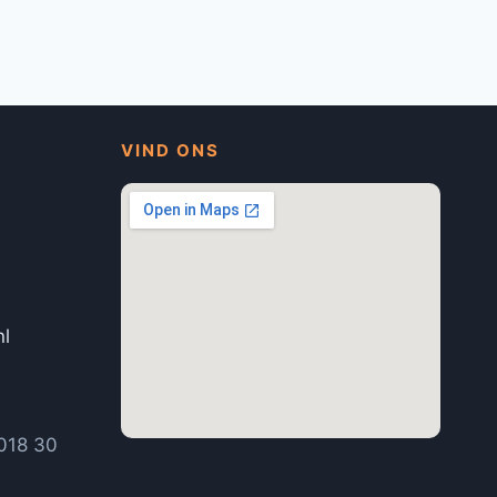
VIND ONS
nl
1
018 30