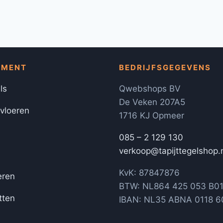
IMENT
BEDRIJFSGEGEVENS
ls
Qwebshops BV
De Veken 207A5
 vloeren
1716 KJ Opmeer
085 – 2 129 130
verkoop@tapijttegelshop.
KvK: 87847876
eren
BTW: NL864 425 053 B0
tten
IBAN: NL35 ABNA 0118 6