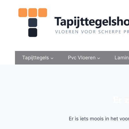
Doorgaan
naar
inhoud
Tapijttegels
Pvc Vloeren
Lamin
Er z
Er is iets moois in het v