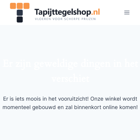
Doorgaan
naar
inhoud
Er zijn geweldige dingen in het
verschiet
Er is iets moois in het vooruitzicht! Onze winkel wordt
momenteel gebouwd en zal binnenkort online komen!