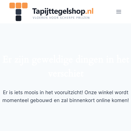
Doorgaan
naar
inhoud
Er zijn geweldige dingen in het
verschiet
Er is iets moois in het vooruitzicht! Onze winkel wordt
momenteel gebouwd en zal binnenkort online komen!