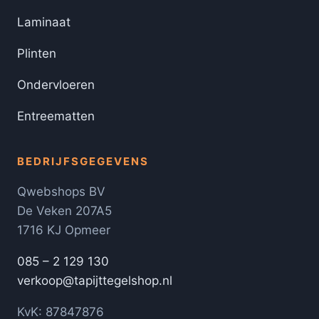
Laminaat
Plinten
Ondervloeren
Entreematten
BEDRIJFSGEGEVENS
Qwebshops BV
De Veken 207A5
1716 KJ Opmeer
085 – 2 129 130
verkoop@tapijttegelshop.nl
KvK: 87847876