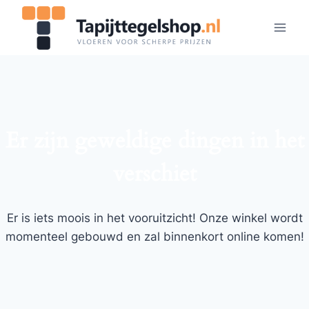
Doorgaan
naar
inhoud
Er zijn geweldige dingen in het
verschiet
Er is iets moois in het vooruitzicht! Onze winkel wordt
momenteel gebouwd en zal binnenkort online komen!