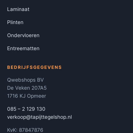
Laminaat
Plinten
Ondervloeren
Entreematten
BEDRIJFSGEGEVENS
Qwebshops BV
De Veken 207A5
1716 KJ Opmeer
085 – 2 129 130
verkoop@tapijttegelshop.nl
KvK: 87847876