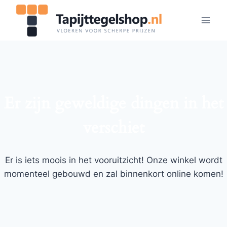
Doorgaan
naar
inhoud
Er zijn geweldige dingen in het
verschiet
Er is iets moois in het vooruitzicht! Onze winkel wordt
momenteel gebouwd en zal binnenkort online komen!