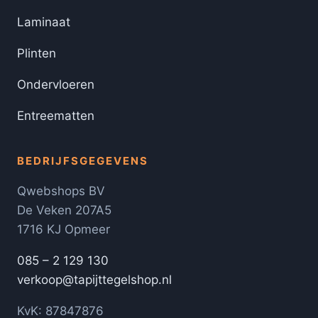
Laminaat
Plinten
Ondervloeren
Entreematten
BEDRIJFSGEGEVENS
Qwebshops BV
De Veken 207A5
1716 KJ Opmeer
085 – 2 129 130
verkoop@tapijttegelshop.nl
KvK: 87847876