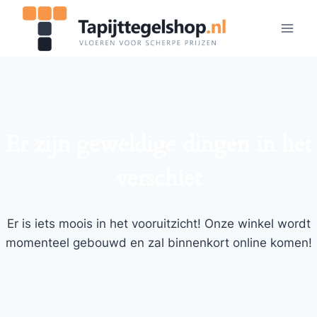
Doorgaan
naar
inhoud
Er zijn geweldige dingen in het
verschiet
Er is iets moois in het vooruitzicht! Onze winkel wordt
momenteel gebouwd en zal binnenkort online komen!