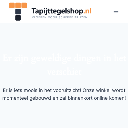
Doorgaan
naar
inhoud
Er zijn geweldige dingen in het
verschiet
Er is iets moois in het vooruitzicht! Onze winkel wordt
momenteel gebouwd en zal binnenkort online komen!