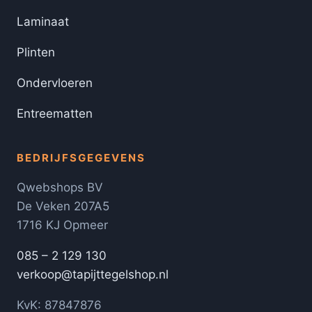
Laminaat
Plinten
Ondervloeren
Entreematten
BEDRIJFSGEGEVENS
Qwebshops BV
De Veken 207A5
1716 KJ Opmeer
085 – 2 129 130
verkoop@tapijttegelshop.nl
KvK: 87847876