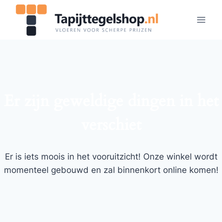
Doorgaan
naar
inhoud
Er zijn geweldige dingen in het
verschiet
Er is iets moois in het vooruitzicht! Onze winkel wordt
momenteel gebouwd en zal binnenkort online komen!