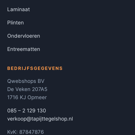
Laminaat
Plinten
Ondervloeren
Entreematten
BEDRIJFSGEGEVENS
Qwebshops BV
De Veken 207A5
1716 KJ Opmeer
085 – 2 129 130
verkoop@tapijttegelshop.nl
KvK: 87847876