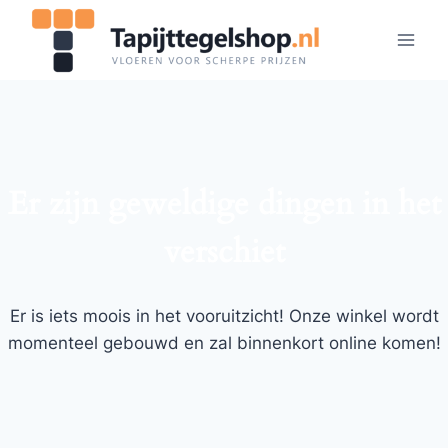
Doorgaan
naar
inhoud
Er zijn geweldige dingen in het
verschiet
Er is iets moois in het vooruitzicht! Onze winkel wordt
momenteel gebouwd en zal binnenkort online komen!