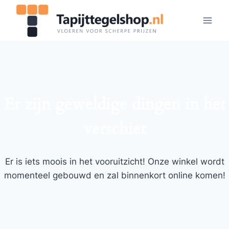
Doorgaan
naar
inhoud
Er zijn geweldige dingen in het
verschiet
Er is iets moois in het vooruitzicht! Onze winkel wordt
momenteel gebouwd en zal binnenkort online komen!