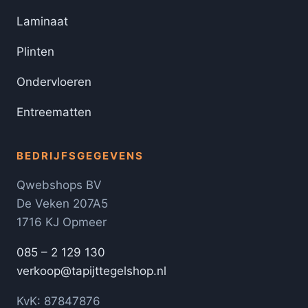
Laminaat
Plinten
Ondervloeren
Entreematten
BEDRIJFSGEGEVENS
Qwebshops BV
De Veken 207A5
1716 KJ Opmeer
085 – 2 129 130
verkoop@tapijttegelshop.nl
KvK: 87847876