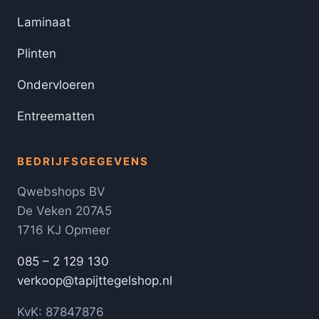
Laminaat
Plinten
Ondervloeren
Entreematten
BEDRIJFSGEGEVENS
Qwebshops BV
De Veken 207A5
1716 KJ Opmeer
085 – 2 129 130
verkoop@tapijttegelshop.nl
KvK: 87847876