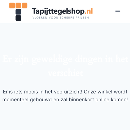
Doorgaan
naar
inhoud
Er zijn geweldige dingen in het
verschiet
Er is iets moois in het vooruitzicht! Onze winkel wordt
momenteel gebouwd en zal binnenkort online komen!