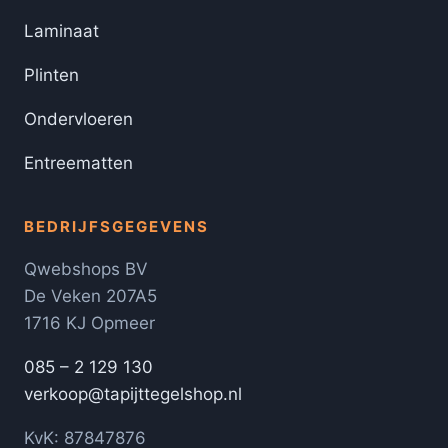
Laminaat
Plinten
Ondervloeren
Entreematten
BEDRIJFSGEGEVENS
Qwebshops BV
De Veken 207A5
1716 KJ Opmeer
085 – 2 129 130
verkoop@tapijttegelshop.nl
KvK: 87847876