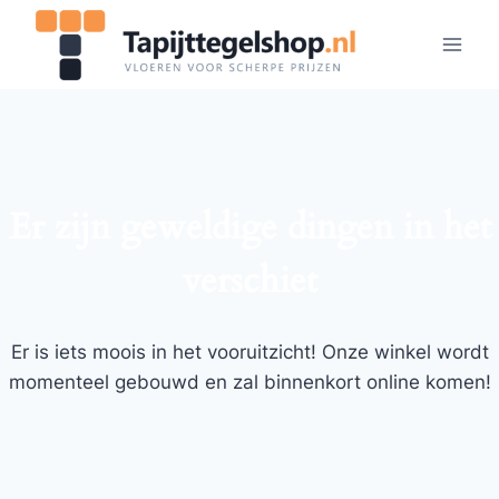
Doorgaan
naar
inhoud
Er zijn geweldige dingen in het
verschiet
Er is iets moois in het vooruitzicht! Onze winkel wordt
momenteel gebouwd en zal binnenkort online komen!