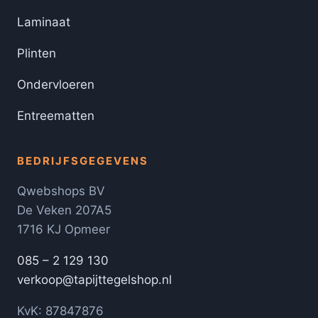
Laminaat
Plinten
Ondervloeren
Entreematten
BEDRIJFSGEGEVENS
Qwebshops BV
De Veken 207A5
1716 KJ Opmeer
085 – 2 129 130
verkoop@tapijttegelshop.nl
KvK: 87847876