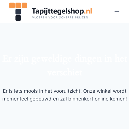
Doorgaan
naar
inhoud
Er zijn geweldige dingen in het
verschiet
Er is iets moois in het vooruitzicht! Onze winkel wordt
momenteel gebouwd en zal binnenkort online komen!