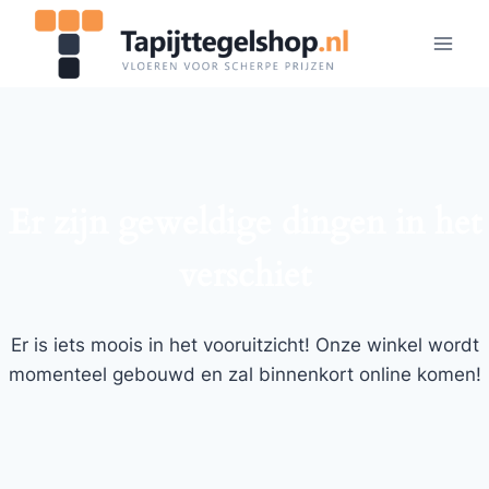
Doorgaan
naar
inhoud
Er zijn geweldige dingen in het
verschiet
Er is iets moois in het vooruitzicht! Onze winkel wordt
momenteel gebouwd en zal binnenkort online komen!