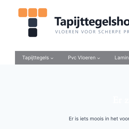
Doorgaan
naar
inhoud
Tapijttegels
Pvc Vloeren
Lamin
Er z
Er is iets moois in het v