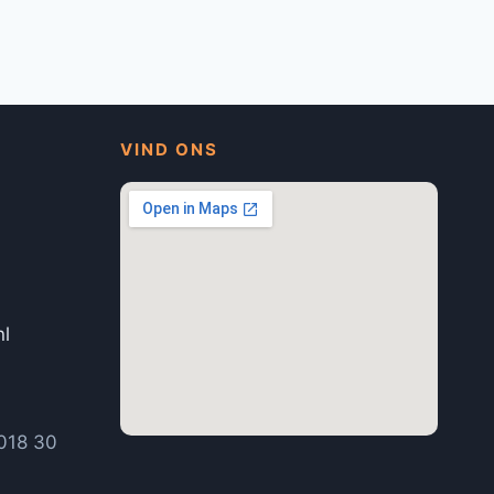
VIND ONS
nl
1
018 30