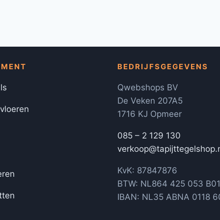
IMENT
BEDRIJFSGEGEVENS
ls
Qwebshops BV
De Veken 207A5
 vloeren
1716 KJ Opmeer
085 – 2 129 130
verkoop@tapijttegelshop.
KvK: 87847876
eren
BTW: NL864 425 053 B0
tten
IBAN: NL35 ABNA 0118 6