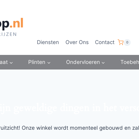
Diensten
Over Ons
Contact
0
aat
Plinten
Ondervloeren
Toebeh
ijn geweldige dingen in het vers
ooruitzicht! Onze winkel wordt momenteel gebouwd en za