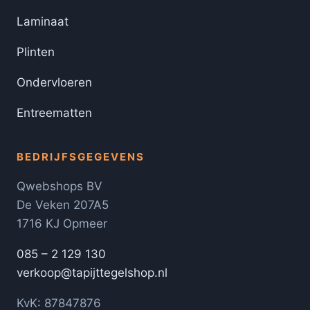
Laminaat
Plinten
Ondervloeren
Entreematten
BEDRIJFSGEGEVENS
Qwebshops BV
De Veken 207A5
1716 KJ Opmeer
085 – 2 129 130
verkoop@tapijttegelshop.nl
KvK: 87847876