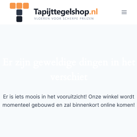
Doorgaan
naar
inhoud
Er zijn geweldige dingen in het
verschiet
Er is iets moois in het vooruitzicht! Onze winkel wordt
momenteel gebouwd en zal binnenkort online komen!