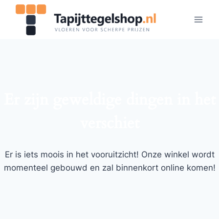
Doorgaan
naar
inhoud
Er zijn geweldige dingen in het
verschiet
Er is iets moois in het vooruitzicht! Onze winkel wordt
momenteel gebouwd en zal binnenkort online komen!