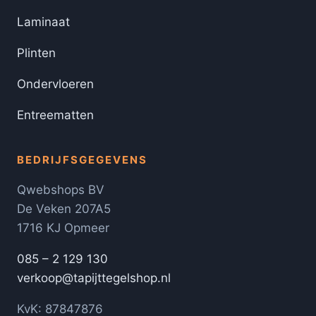
Laminaat
Plinten
Ondervloeren
Entreematten
BEDRIJFSGEGEVENS
Qwebshops BV
De Veken 207A5
1716 KJ Opmeer
085 – 2 129 130
verkoop@tapijttegelshop.nl
KvK: 87847876