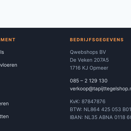
IMENT
BEDRIJFSGEGEVENS
ls
Qwebshops BV
De Veken 207A5
 vloeren
1716 KJ Opmeer
085 – 2 129 130
verkoop@tapijttegelshop.
KvK: 87847876
eren
BTW: NL864 425 053 B0
tten
IBAN: NL35 ABNA 0118 6