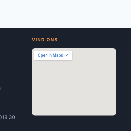
VIND ONS
nl
1
018 30