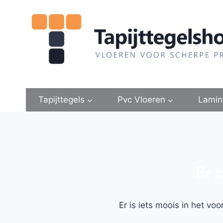
Doorgaan
naar
inhoud
Tapijttegels
Pvc Vloeren
Lamin
Er z
Er is iets moois in het v