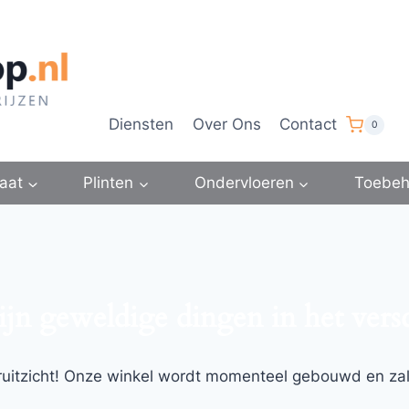
Diensten
Over Ons
Contact
0
aat
Plinten
Ondervloeren
Toebeh
ijn geweldige dingen in het vers
ooruitzicht! Onze winkel wordt momenteel gebouwd en za