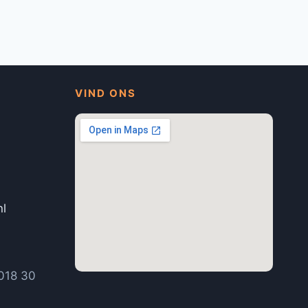
VIND ONS
nl
1
018 30