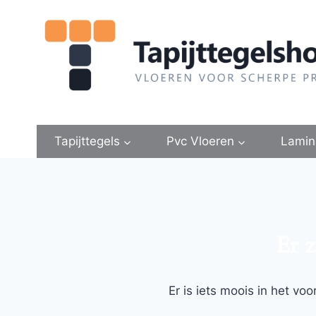
Doorgaan
naar
inhoud
Tapijttegels
Pvc Vloeren
Lamin
Er z
Er is iets moois in het v