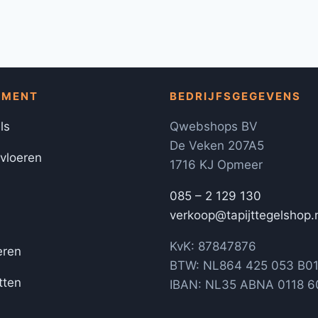
IMENT
BEDRIJFSGEGEVENS
ls
Qwebshops BV
De Veken 207A5
 vloeren
1716 KJ Opmeer
085 – 2 129 130
verkoop@tapijttegelshop.
KvK: 87847876
eren
BTW: NL864 425 053 B0
tten
IBAN: NL35 ABNA 0118 6