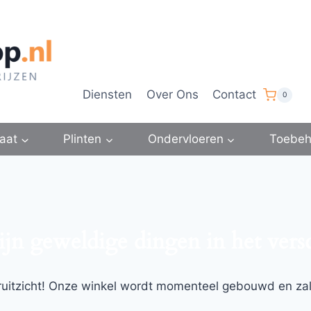
Diensten
Over Ons
Contact
0
aat
Plinten
Ondervloeren
Toebeh
ijn geweldige dingen in het vers
ooruitzicht! Onze winkel wordt momenteel gebouwd en za