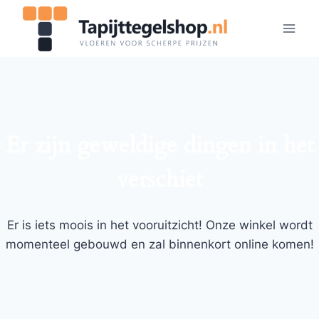
Doorgaan
naar
inhoud
Er zijn geweldige dingen in het
verschiet
Er is iets moois in het vooruitzicht! Onze winkel wordt
momenteel gebouwd en zal binnenkort online komen!