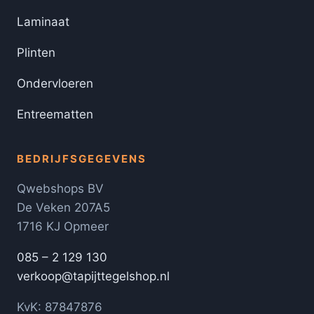
Laminaat
Plinten
Ondervloeren
Entreematten
BEDRIJFSGEGEVENS
Qwebshops BV
De Veken 207A5
1716 KJ Opmeer
085 – 2 129 130
verkoop@tapijttegelshop.nl
KvK: 87847876