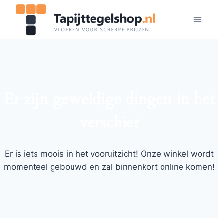
Doorgaan
naar
inhoud
Er zijn geweldige dingen in het
verschiet
Er is iets moois in het vooruitzicht! Onze winkel wordt
momenteel gebouwd en zal binnenkort online komen!