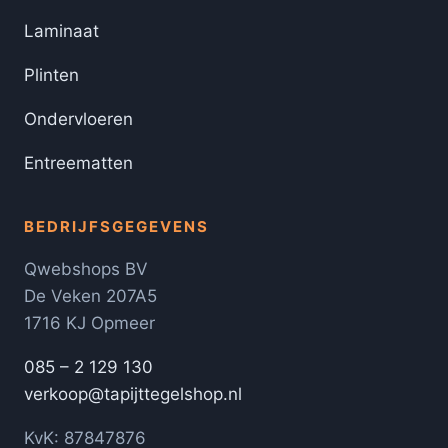
Laminaat
Plinten
Ondervloeren
Entreematten
BEDRIJFSGEGEVENS
Qwebshops BV
De Veken 207A5
1716 KJ Opmeer
085 – 2 129 130
verkoop@tapijttegelshop.nl
KvK: 87847876