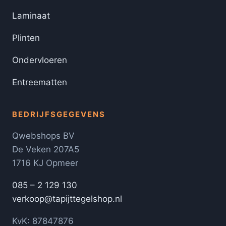
Laminaat
Plinten
Ondervloeren
Entreematten
BEDRIJFSGEGEVENS
Qwebshops BV
De Veken 207A5
1716 KJ Opmeer
085 – 2 129 130
verkoop@tapijttegelshop.nl
KvK: 87847876