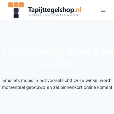
Doorgaan
naar
inhoud
Er zijn geweldige dingen in het
verschiet
Er is iets moois in het vooruitzicht! Onze winkel wordt
momenteel gebouwd en zal binnenkort online komen!