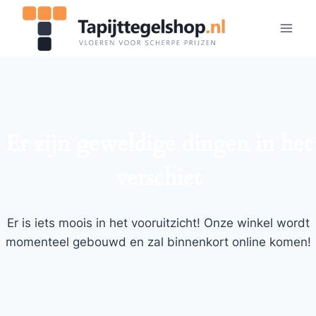
Doorgaan
naar
inhoud
Er zijn geweldige dingen in het
verschiet
Er is iets moois in het vooruitzicht! Onze winkel wordt
momenteel gebouwd en zal binnenkort online komen!