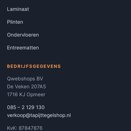
Laminaat
Plinten
Ondervloeren
Entreematten
BEDRIJFSGEGEVENS
Qwebshops BV
De Veken 207A5
1716 KJ Opmeer
085 – 2 129 130
verkoop@tapijttegelshop.nl
KvK: 87847876