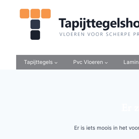
Doorgaan
naar
inhoud
Tapijttegels
Pvc Vloeren
Lamin
Er z
Er is iets moois in het v