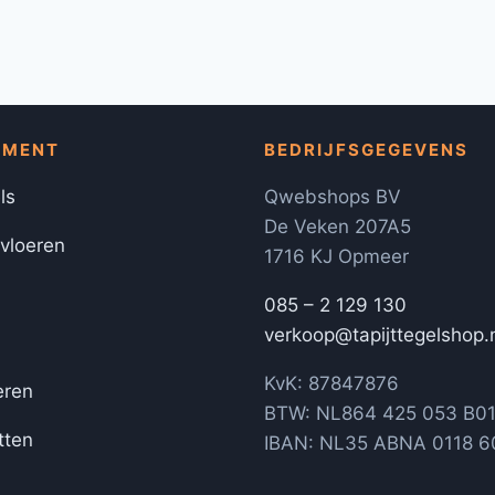
IMENT
BEDRIJFSGEGEVENS
ls
Qwebshops BV
De Veken 207A5
 vloeren
1716 KJ Opmeer
085 – 2 129 130
verkoop@tapijttegelshop.
KvK: 87847876
eren
BTW: NL864 425 053 B0
tten
IBAN: NL35 ABNA 0118 6