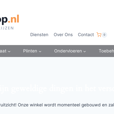
Diensten
Over Ons
Contact
0
aat
Plinten
Ondervloeren
Toebeh
ijn geweldige dingen in het vers
ooruitzicht! Onze winkel wordt momenteel gebouwd en za