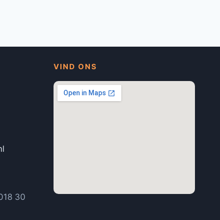
VIND ONS
nl
1
018 30