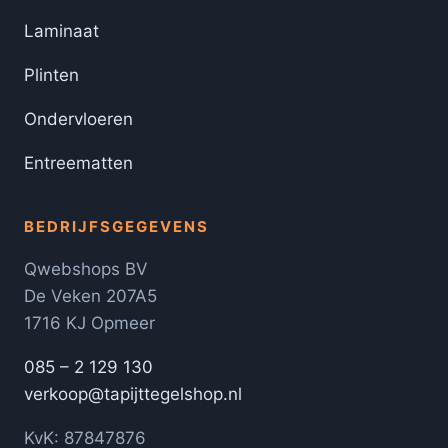
Laminaat
Plinten
Ondervloeren
Entreematten
BEDRIJFSGEGEVENS
Qwebshops BV
De Veken 207A5
1716 KJ Opmeer
085 – 2 129 130
verkoop@tapijttegelshop.nl
KvK: 87847876