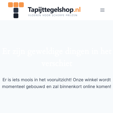
Doorgaan
naar
inhoud
Er zijn geweldige dingen in het
verschiet
Er is iets moois in het vooruitzicht! Onze winkel wordt
momenteel gebouwd en zal binnenkort online komen!