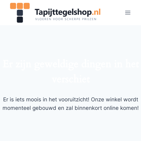
Doorgaan
naar
inhoud
Er zijn geweldige dingen in het
verschiet
Er is iets moois in het vooruitzicht! Onze winkel wordt
momenteel gebouwd en zal binnenkort online komen!