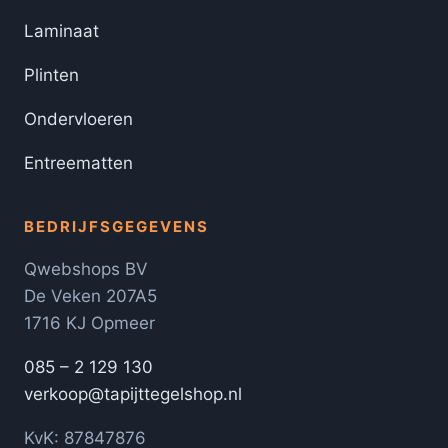
Laminaat
Plinten
Ondervloeren
Entreematten
BEDRIJFSGEGEVENS
Qwebshops BV
De Veken 207A5
1716 KJ Opmeer
085 – 2 129 130
verkoop@tapijttegelshop.nl
KvK: 87847876