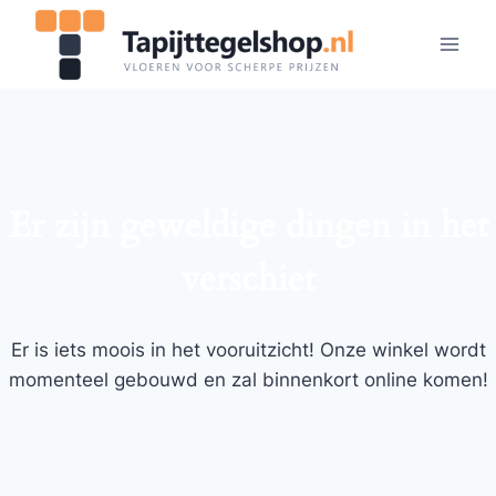
Doorgaan
naar
inhoud
Er zijn geweldige dingen in het
verschiet
Er is iets moois in het vooruitzicht! Onze winkel wordt
momenteel gebouwd en zal binnenkort online komen!