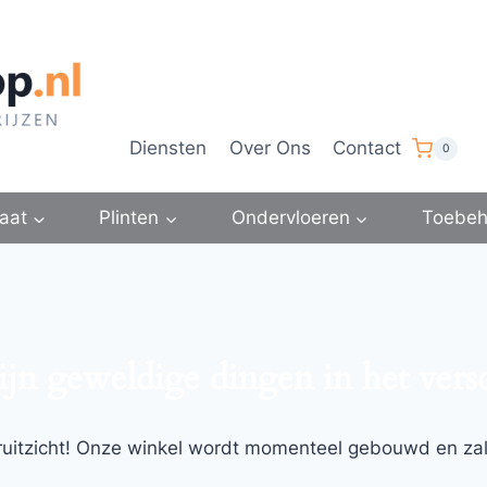
Diensten
Over Ons
Contact
0
aat
Plinten
Ondervloeren
Toebeh
ijn geweldige dingen in het vers
ooruitzicht! Onze winkel wordt momenteel gebouwd en za