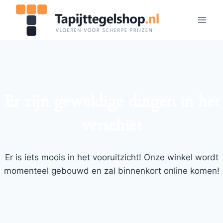
Doorgaan
naar
inhoud
Er zijn geweldige dingen in het
verschiet
Er is iets moois in het vooruitzicht! Onze winkel wordt
momenteel gebouwd en zal binnenkort online komen!