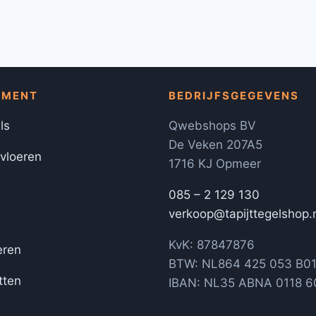
IMENT
BEDRIJFSGEGEVENS
ls
Qwebshops BV
De Veken 207A5
 vloeren
1716 KJ Opmeer
085 – 2 129 130
verkoop@tapijttegelshop.
KvK: 87847876
eren
BTW: NL864 425 053 B0
tten
IBAN: NL35 ABNA 0118 6