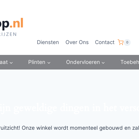
Diensten
Over Ons
Contact
0
aat
Plinten
Ondervloeren
Toebeh
ijn geweldige dingen in het vers
ooruitzicht! Onze winkel wordt momenteel gebouwd en za