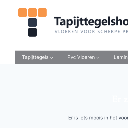
Doorgaan
naar
inhoud
Tapijttegels
Pvc Vloeren
Lamin
Er z
Er is iets moois in het v