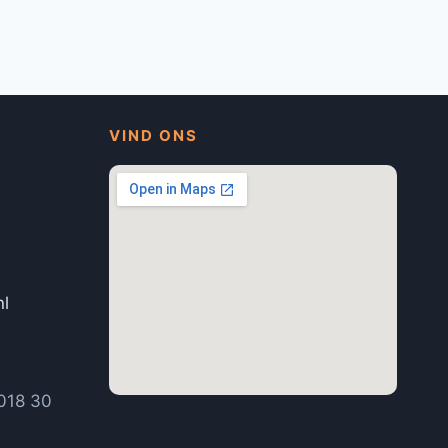
VIND ONS
nl
1
018 30