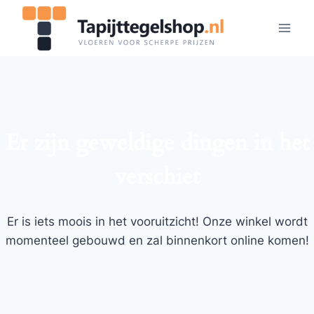
Doorgaan
naar
inhoud
Er zijn geweldige dingen in het
verschiet
Er is iets moois in het vooruitzicht! Onze winkel wordt
momenteel gebouwd en zal binnenkort online komen!