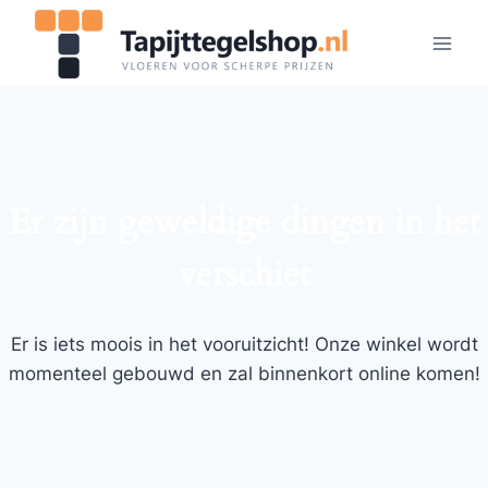
Doorgaan
naar
inhoud
Er zijn geweldige dingen in het
verschiet
Er is iets moois in het vooruitzicht! Onze winkel wordt
momenteel gebouwd en zal binnenkort online komen!