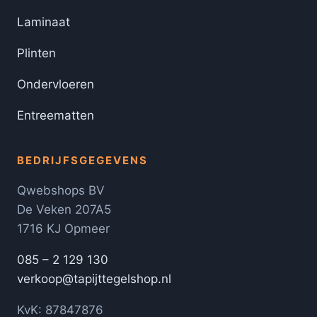
Laminaat
Plinten
Ondervloeren
Entreematten
BEDRIJFSGEGEVENS
Qwebshops BV
De Veken 207A5
1716 KJ Opmeer
085 – 2 129 130
verkoop@tapijttegelshop.nl
KvK: 87847876