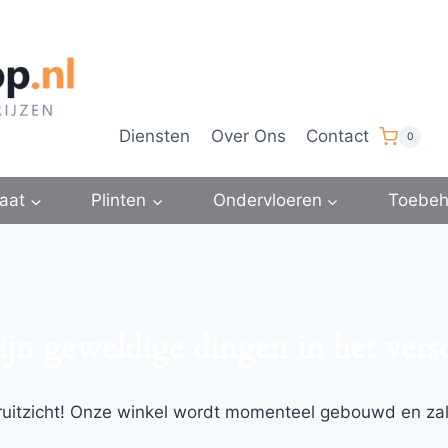
Diensten
Over Ons
Contact
0
aat
Plinten
Ondervloeren
Toebeh
ijn geweldige dingen in het vers
ooruitzicht! Onze winkel wordt momenteel gebouwd en za