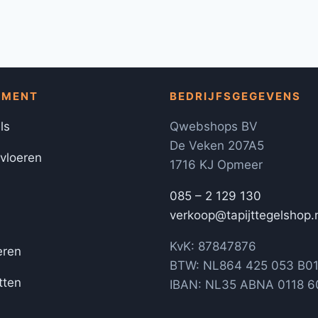
IMENT
BEDRIJFSGEGEVENS
ls
Qwebshops BV
De Veken 207A5
 vloeren
1716 KJ Opmeer
085 – 2 129 130
verkoop@tapijttegelshop.
KvK: 87847876
eren
BTW: NL864 425 053 B0
tten
IBAN: NL35 ABNA 0118 6