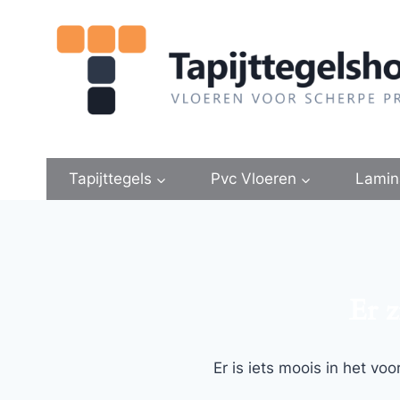
Doorgaan
naar
inhoud
Tapijttegels
Pvc Vloeren
Lamin
Er z
Er is iets moois in het v