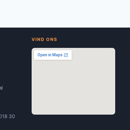
VIND ONS
nl
1
018 30