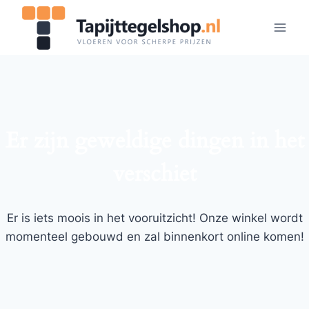
Doorgaan
naar
inhoud
Er zijn geweldige dingen in het
verschiet
Er is iets moois in het vooruitzicht! Onze winkel wordt
momenteel gebouwd en zal binnenkort online komen!