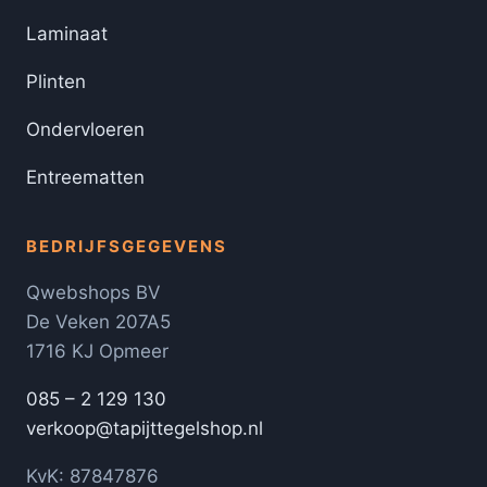
Laminaat
Plinten
Ondervloeren
Entreematten
BEDRIJFSGEGEVENS
Qwebshops BV
De Veken 207A5
1716 KJ Opmeer
085 – 2 129 130
verkoop@tapijttegelshop.nl
KvK: 87847876