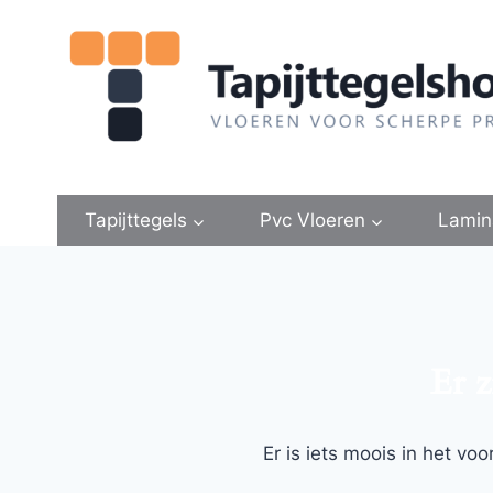
Doorgaan
naar
inhoud
Tapijttegels
Pvc Vloeren
Lamin
Er z
Er is iets moois in het v