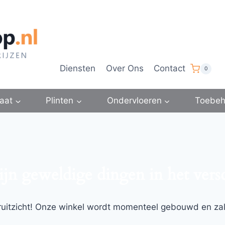
Diensten
Over Ons
Contact
0
aat
Plinten
Ondervloeren
Toebeh
ijn geweldige dingen in het vers
ooruitzicht! Onze winkel wordt momenteel gebouwd en za