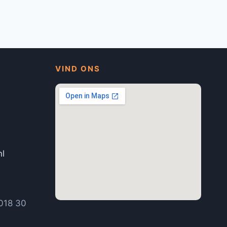
VIND ONS
nl
1
018 30