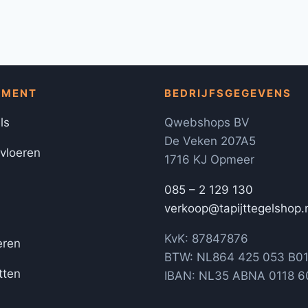
IMENT
BEDRIJFSGEGEVENS
ls
Qwebshops BV
De Veken 207A5
 vloeren
1716 KJ Opmeer
085 – 2 129 130
verkoop@tapijttegelshop.
KvK: 87847876
eren
BTW: NL864 425 053 B0
tten
IBAN: NL35 ABNA 0118 6