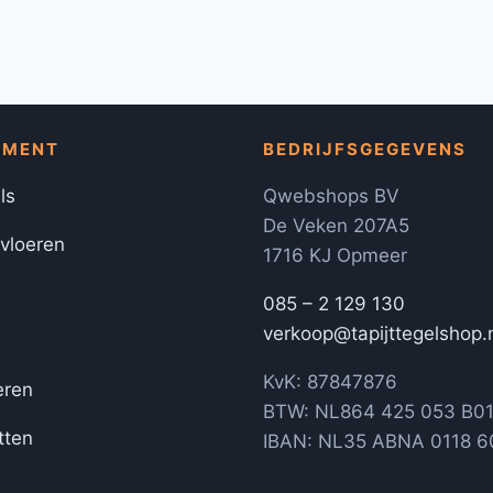
IMENT
BEDRIJFSGEGEVENS
ls
Qwebshops BV
De Veken 207A5
 vloeren
1716 KJ Opmeer
085 – 2 129 130
verkoop@tapijttegelshop.
KvK: 87847876
eren
BTW: NL864 425 053 B0
tten
IBAN: NL35 ABNA 0118 6