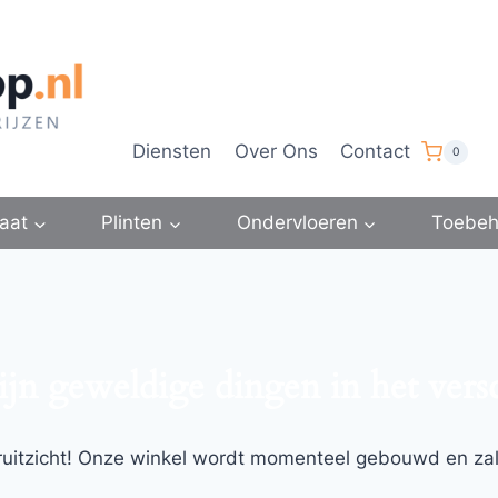
Diensten
Over Ons
Contact
0
aat
Plinten
Ondervloeren
Toebeh
ijn geweldige dingen in het vers
ooruitzicht! Onze winkel wordt momenteel gebouwd en za