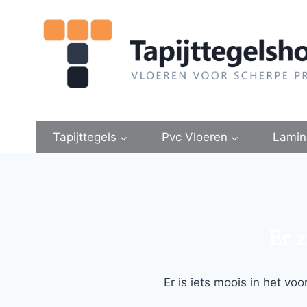
Doorgaan
naar
inhoud
Tapijttegels
Pvc Vloeren
Lamin
Er z
Er is iets moois in het v