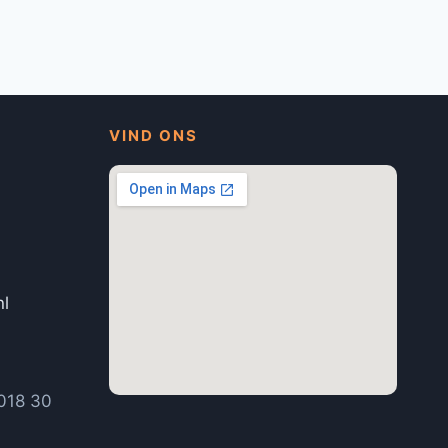
VIND ONS
nl
1
018 30